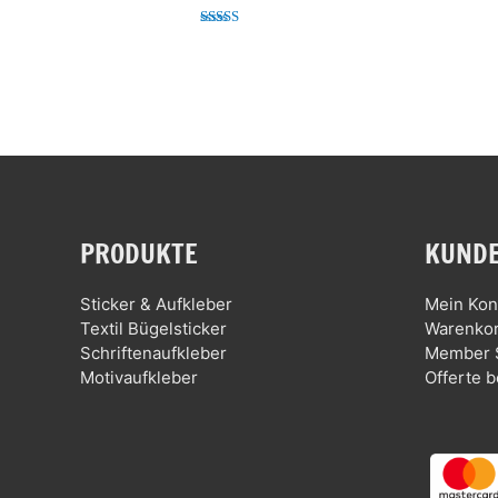
Bewertet mit
5.00
von 5
PRODUKTE
KUNDE
Sticker & Aufkleber
Mein Kon
Textil Bügelsticker
Warenko
Schriftenaufkleber
Member 
Motivaufkleber
Offerte b