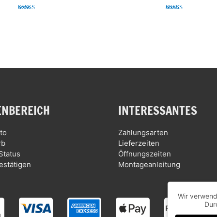
Bewertet mit
Bewertet mit
5.00
5.00
von 5
von 5
NBEREICH
INTERESSANTES
to
Zahlungsarten
rb
Lieferzeiten
Status
Öffnungszeiten
estätigen
Montageanleitung
Wir verwend
Dur