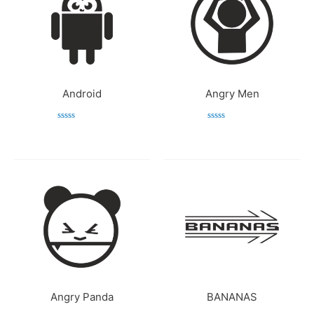
Android
Angry Men
Bewertet
Bewertet
mit
mit
0
0
von
von
5
5
Angry Panda
BANANAS