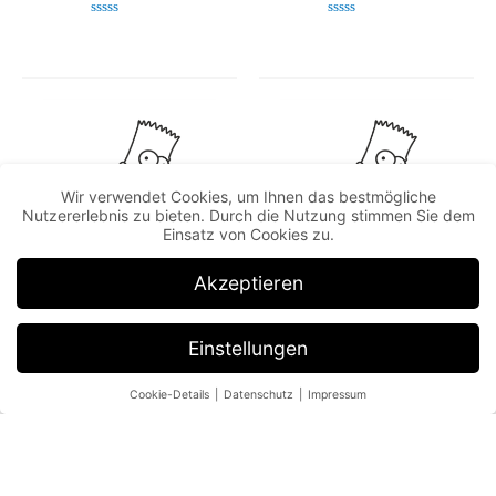
Bewertet
Bewertet
mit
mit
0
0
von
von
5
5
Wir verwendet Cookies, um Ihnen das bestmögliche
Nutzererlebnis zu bieten. Durch die Nutzung stimmen Sie dem
Einsatz von Cookies zu.
Akzeptieren
Bart kiss my ass
Bart my short
Einstellungen
Bewertet mit
Bewertet
5.00
mit
von 5
0
von
Cookie-Details
Datenschutz
Impressum
5
Akzeptieren
Speichern