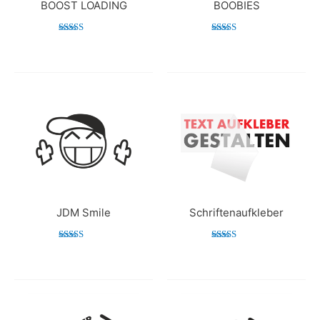
BOOST LOADING
BOOBIES
Bewertet mit
Bewertet mit
5.00
5.00
von 5
von 5
JDM Smile
Schriftenaufkleber
Bewertet mit
Bewertet mit
5.00
4.98
von 5
von 5