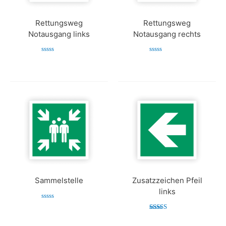
Rettungsweg
Rettungsweg
Notausgang links
Notausgang rechts
Bewertet
Bewertet
mit
mit
0
0
von
von
5
5
Sammelstelle
Zusatzzeichen Pfeil
links
Bewertet
mit
Bewertet mit
0
5.00
von