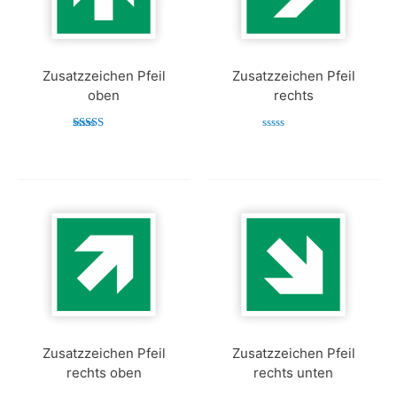
Zusatzzeichen Pfeil
Zusatzzeichen Pfeil
oben
rechts
Bewertet mit
Bewertet
5.00
mit
von 5
0
von
5
Zusatzzeichen Pfeil
Zusatzzeichen Pfeil
rechts oben
rechts unten