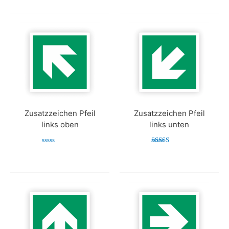
von 5
5
Zusatzzeichen Pfeil
Zusatzzeichen Pfeil
links oben
links unten
Bewertet
Bewertet mit
mit
5.00
0
von 5
von
5