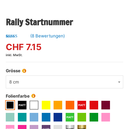
Rally Startnummer
(
8
Bewertungen)
Bewertet mit
8
CHF
7.15
5.00
von 5,
basierend
inkl. MwSt.
auf
Kundenbewertungen
Grösse
8 cm
Folienfarbe