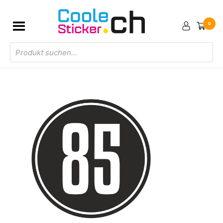
0
Products
search