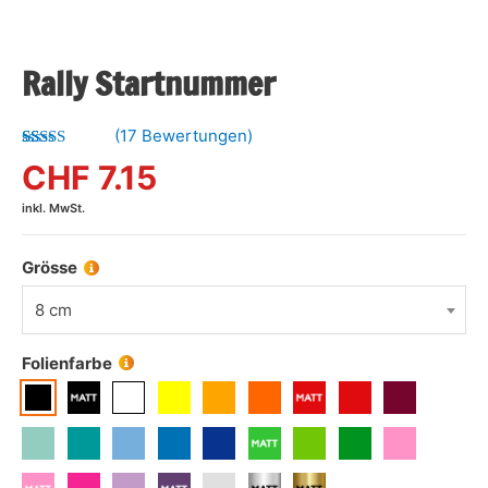
Rally Startnummer
(
17
Bewertungen)
Bewertet mit
17
CHF
7.15
5.00
von 5,
basierend
inkl. MwSt.
auf
Kundenbewertungen
Grösse
8 cm
Folienfarbe