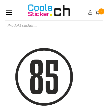
0
Products
search