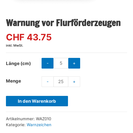
Warnung vor Flurförderzeugen
CHF 43.75
inkl. MwSt.
-
+
Länge (cm)
Menge
-
+
In den Warenkorb
Artikelnummer:
WAZ010
Kategorie:
Warnzeichen