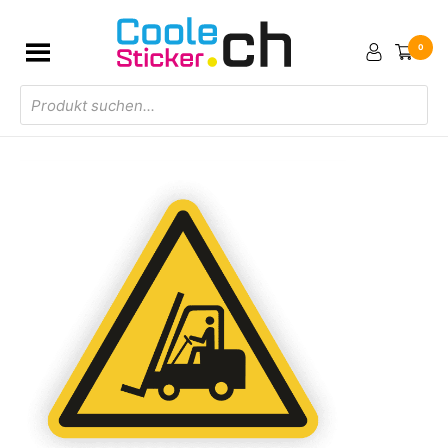
0
Products
search