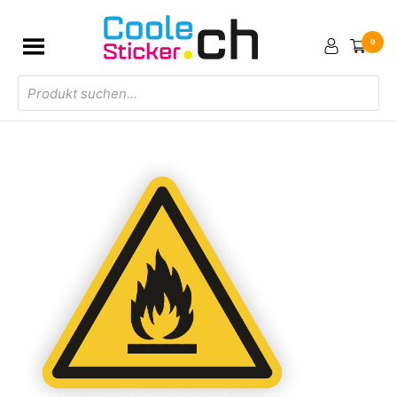
0
Products
search