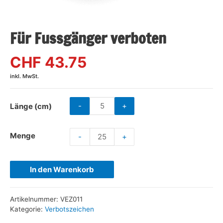
Für Fussgänger verboten
CHF 43.75
inkl. MwSt.
-
+
Länge (cm)
Menge
-
+
In den Warenkorb
Artikelnummer:
VEZ011
Kategorie:
Verbotszeichen