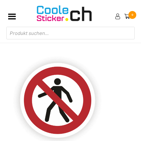
0
Products
search