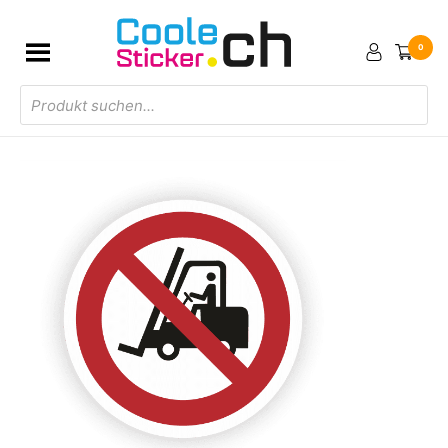
0
Products
search