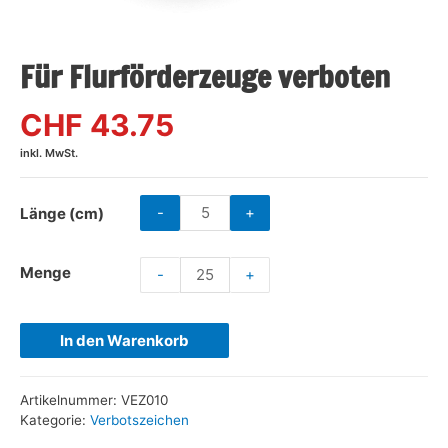
Für Flurförderzeuge verboten
CHF 43.75
inkl. MwSt.
-
+
Länge (cm)
Menge
-
+
In den Warenkorb
Artikelnummer:
VEZ010
Kategorie:
Verbotszeichen