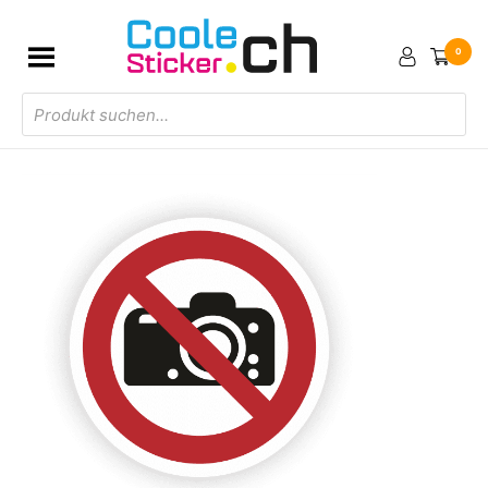
0
Products
search