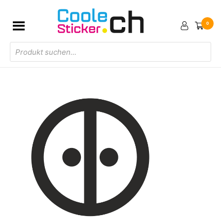
0
Products
search