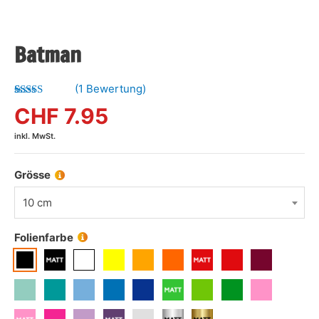
Batman
(
1
Bewertung)
Bewertet mit
1
CHF
7.95
5.00
von 5,
basierend
inkl. MwSt.
auf
Kundenbewertung
Grösse
10 cm
Folienfarbe