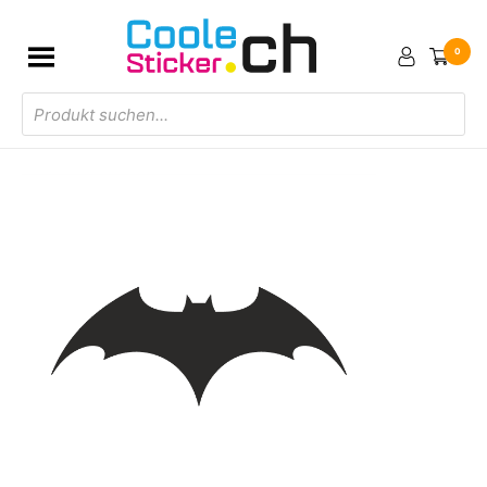
0
Products
search