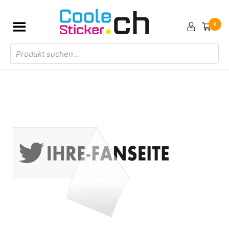
0
Products
search