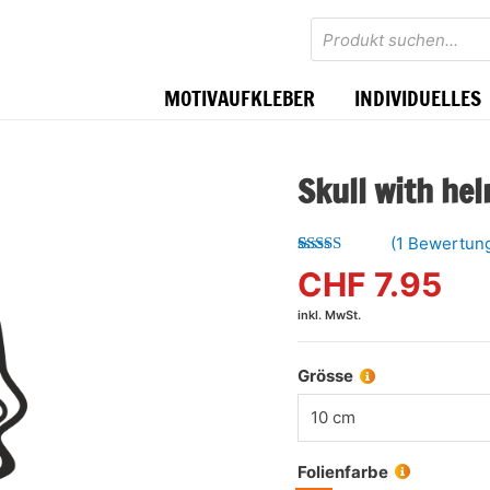
Products
search
MOTIVAUFKLEBER
INDIVIDUELLES
Skull with he
(
1
Bewertun
Bewertet mit
1
CHF
7.95
5.00
von 5,
basierend
inkl. MwSt.
auf
Kundenbewertung
Grösse
10 cm
Folienfarbe