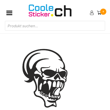
0
Products
search