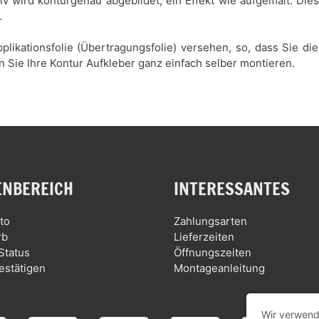
tiv wird konturgenau abgebildet, ein Effekt wie aufgemalt. Di
.
plikationsfolie (Übertragungsfolie) versehen, so, dass Sie d
n Sie Ihre Kontur Aufkleber ganz einfach selber montieren.
NBEREICH
INTERESSANTES
to
Zahlungsarten
rb
Lieferzeiten
Status
Öffnungszeiten
estätigen
Montageanleitung
Wir verwend