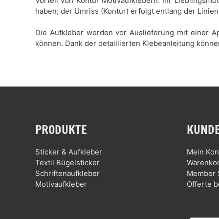
Vorteil von Kontur Motivaufklebern: Ihr Lieblingsmo
haben; der Umriss (Kontur) erfolgt entlang der Linien
Die Aufkleber werden vor Auslieferung mit einer Ap
können. Dank der detaillierten Klebeanleitung könne
PRODUKTE
KUNDE
Sticker & Aufkleber
Mein Kon
Textil Bügelsticker
Warenko
Schriftenaufkleber
Member 
Motivaufkleber
Offerte b