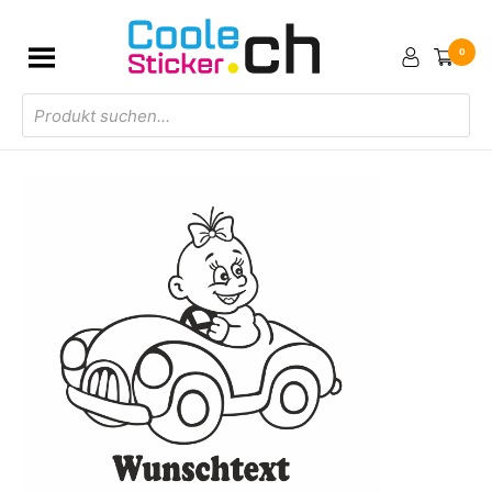
0
Products
search