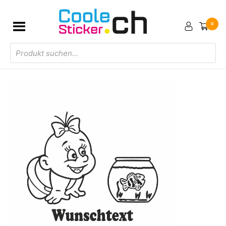
0
Products
search