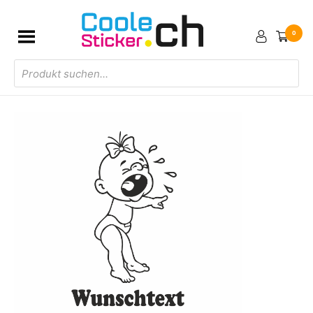
0
Products
search