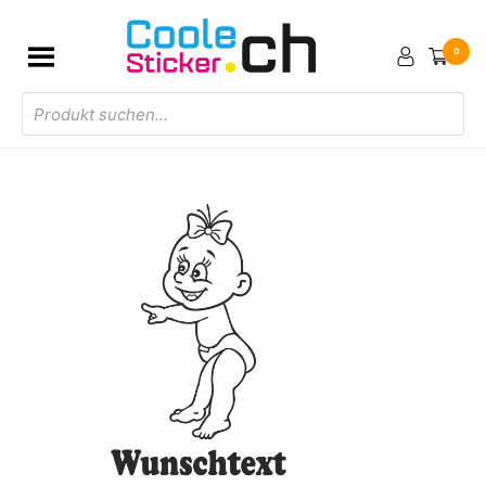
0
Products
search