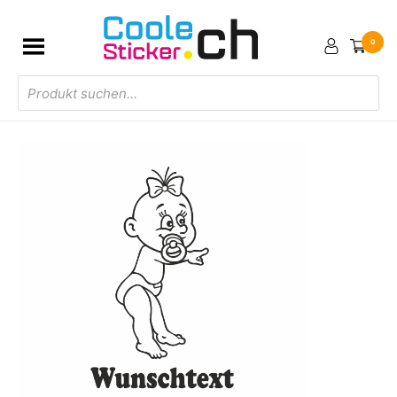
0
Products
search