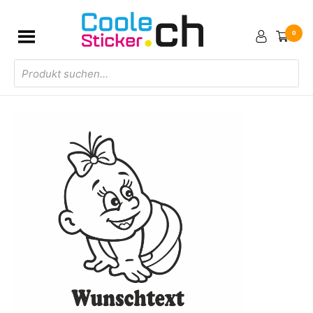
0
Products
search