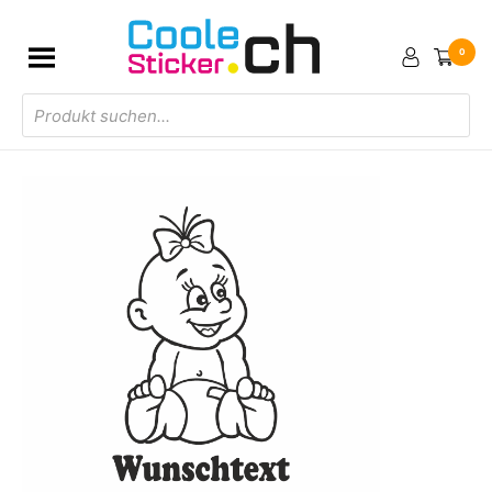
0
Products
search