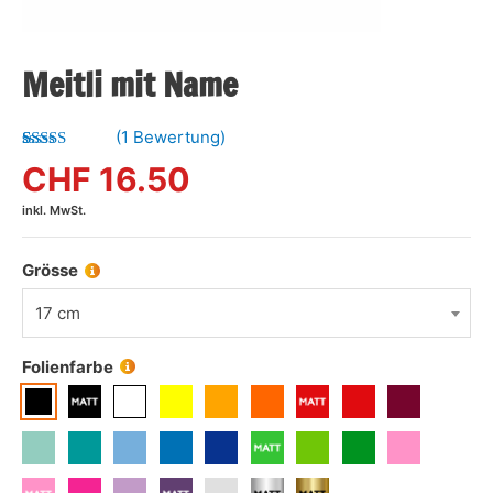
Meitli mit Name
(
1
Bewertung)
Bewertet mit
1
CHF
16.50
5.00
von 5,
basierend
inkl. MwSt.
auf
Kundenbewertung
Grösse
17 cm
Folienfarbe