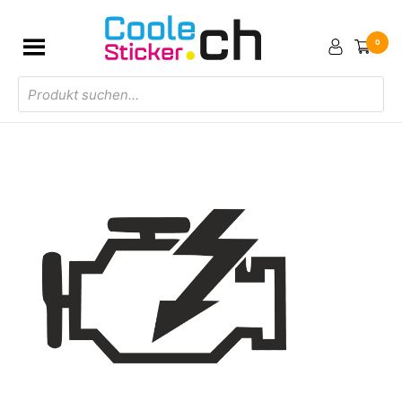
0
Products
search