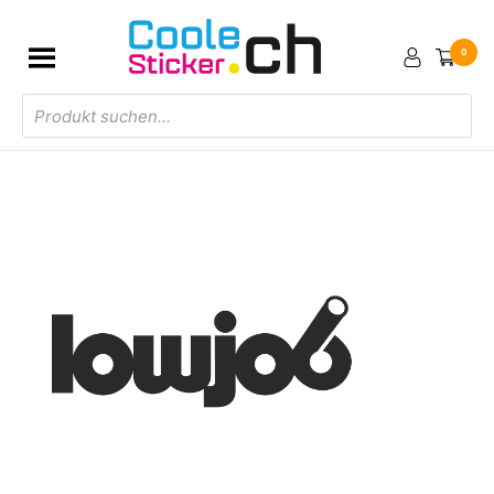
0
Products
search