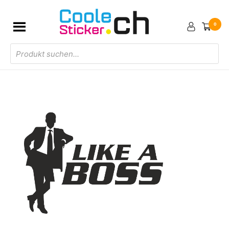
0
Products
search