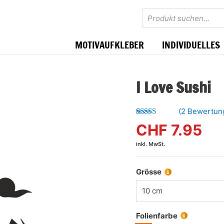
Products
search
MOTIVAUFKLEBER
INDIVIDUELLES
I Love Sushi
(
2
Bewertun
Bewertet mit
2
CHF
7.95
5.00
von 5,
basierend
inkl. MwSt.
auf
Kundenbewertungen
Grösse
10 cm
Folienfarbe