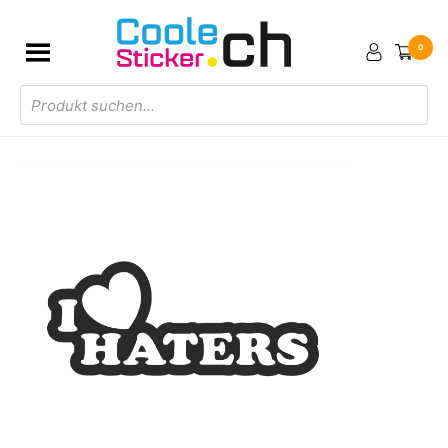
0
Products
search