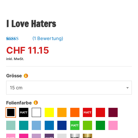
I Love Haters
(
1
Bewertung)
Bewertet mit
1
CHF
11.15
5.00
von 5,
basierend
inkl. MwSt.
auf
Kundenbewertung
Grösse
15 cm
Folienfarbe