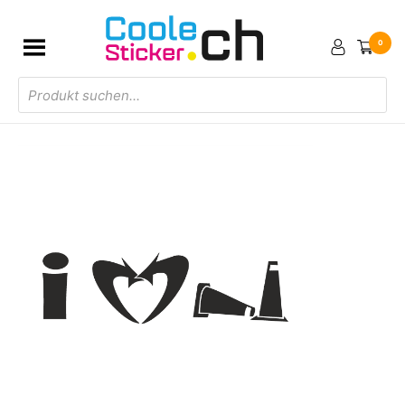
0
Products
search