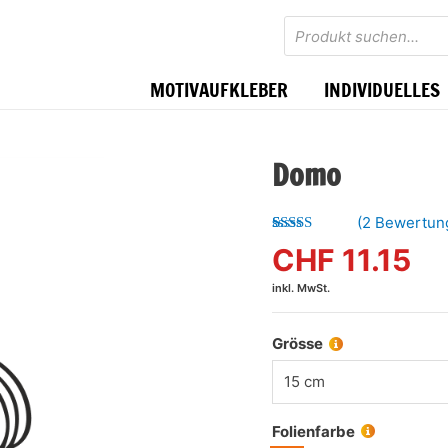
Products
search
MOTIVAUFKLEBER
INDIVIDUELLES
Domo
(
2
Bewertun
Bewertet mit
2
CHF
11.15
5.00
von 5,
basierend
inkl. MwSt.
auf
Kundenbewertungen
Grösse
15 cm
Folienfarbe