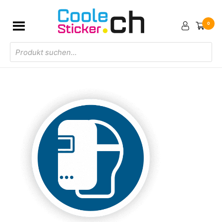
0
Products
search