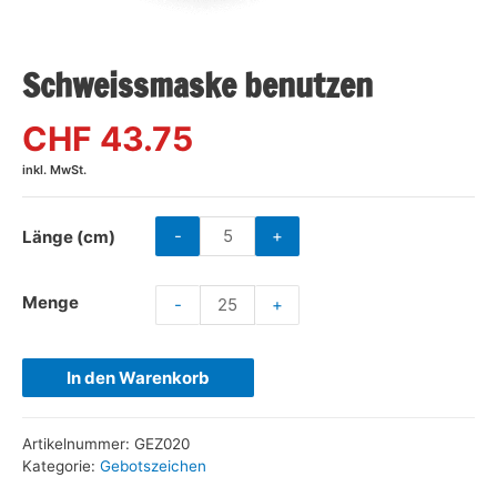
Schweissmaske benutzen
CHF 43.75
inkl. MwSt.
-
+
Länge (cm)
Menge
-
+
In den Warenkorb
Artikelnummer:
GEZ020
Kategorie:
Gebotszeichen