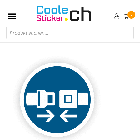
0
Products
search