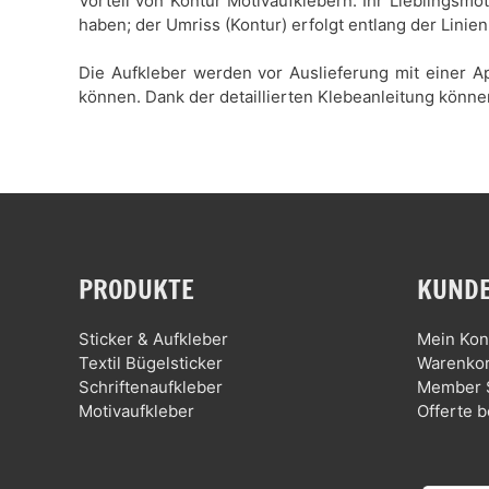
Vorteil von Kontur Motivaufklebern: Ihr Lieblingsmo
haben; der Umriss (Kontur) erfolgt entlang der Linien
Die Aufkleber werden vor Auslieferung mit einer Ap
können. Dank der detaillierten Klebeanleitung könne
PRODUKTE
KUNDE
Sticker & Aufkleber
Mein Kon
Textil Bügelsticker
Warenko
Schriftenaufkleber
Member 
Motivaufkleber
Offerte b