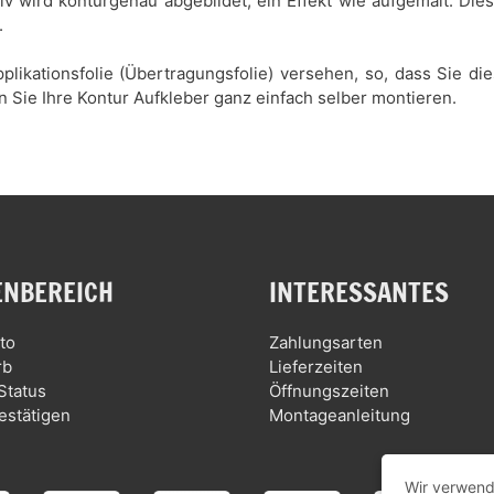
tiv wird konturgenau abgebildet, ein Effekt wie aufgemalt. Di
.
plikationsfolie (Übertragungsfolie) versehen, so, dass Sie d
n Sie Ihre Kontur Aufkleber ganz einfach selber montieren.
NBEREICH
INTERESSANTES
to
Zahlungsarten
rb
Lieferzeiten
Status
Öffnungszeiten
estätigen
Montageanleitung
Wir verwend