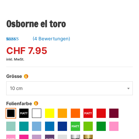
Osborne el toro
(
4
Bewertungen)
Bewertet mit
4
CHF
7.95
5.00
von 5,
basierend
inkl. MwSt.
auf
Kundenbewertungen
Grösse
10 cm
Folienfarbe