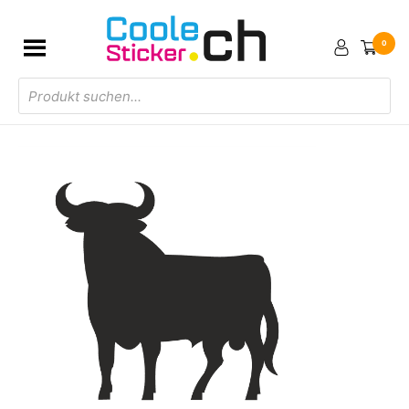
0
Products
search