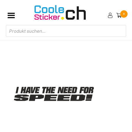
0
Products
search