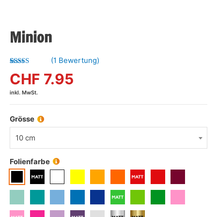
Minion
(
1
Bewertung)
Bewertet mit
1
CHF
7.95
5.00
von 5,
basierend
inkl. MwSt.
auf
Kundenbewertung
Grösse
10 cm
Folienfarbe