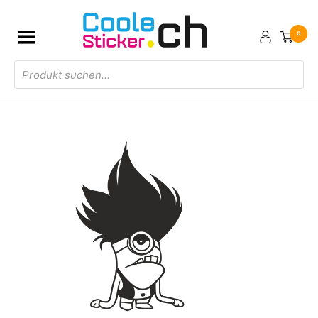
0
Products
search