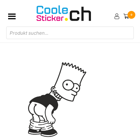
0
Products
search