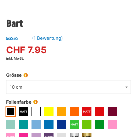
Bart
(
1
Bewertung)
Bewertet mit
1
CHF
7.95
5.00
von 5,
basierend
inkl. MwSt.
auf
Kundenbewertung
Grösse
10 cm
Folienfarbe