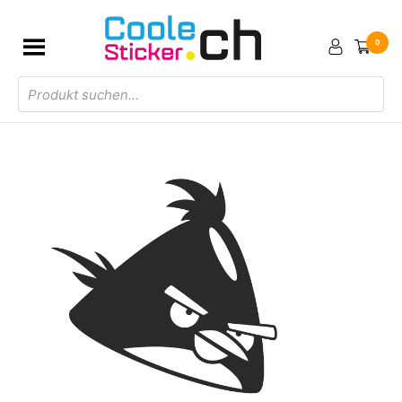
0
Products
search