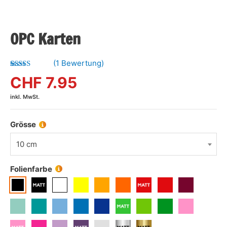
OPC Karten
(
1
Bewertung)
Bewertet mit
1
CHF
7.95
5.00
von 5,
basierend
inkl. MwSt.
auf
Kundenbewertung
Grösse
10 cm
Folienfarbe