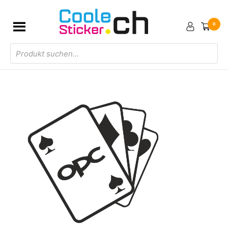
0
Products
search