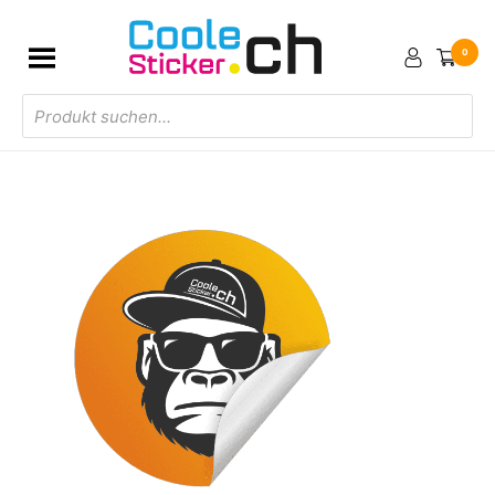
0
Products
search