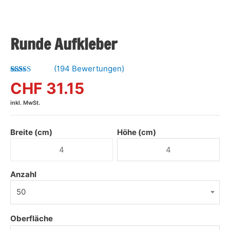
Runde Aufkleber
(
194
Bewertungen)
Bewertet mit
173
CHF 31.15
4.96
von 5,
basierend
inkl. MwSt.
auf
Kundenbewertungen
Breite (cm)
Höhe (cm)
Anzahl
50
Oberfläche