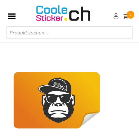
0
Products
search