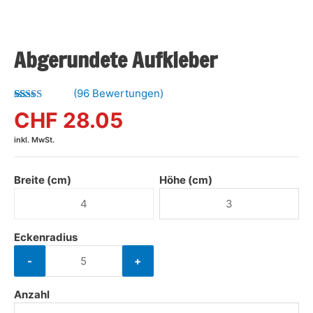
Abgerundete Aufkleber
(
96
Bewertungen)
Bewertet mit
96
CHF 28.05
4.99
von 5,
basierend
inkl. MwSt.
auf
Kundenbewertungen
Breite (cm)
Höhe (cm)
Eckenradius
-
+
Anzahl