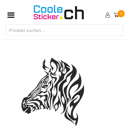
0
Products
search