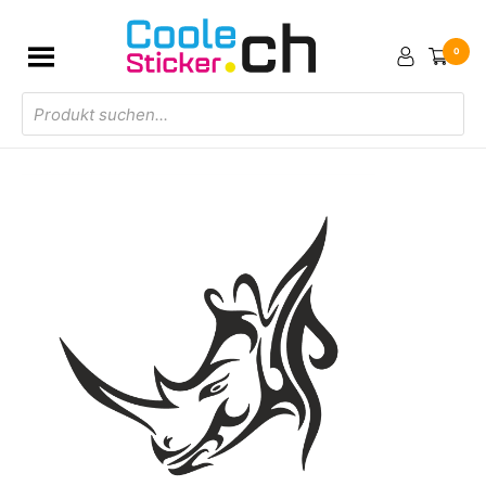
0
Products
search