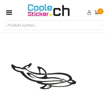
0
Products
search