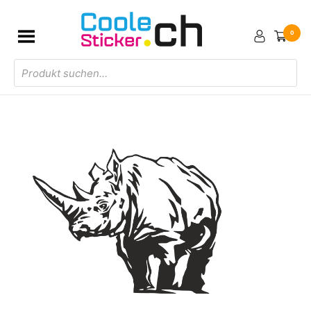
0
Products
search