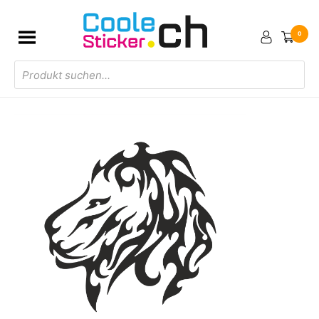
0
Products
search