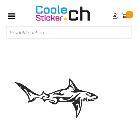
0
Products
search