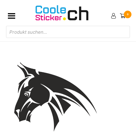
0
Products
search