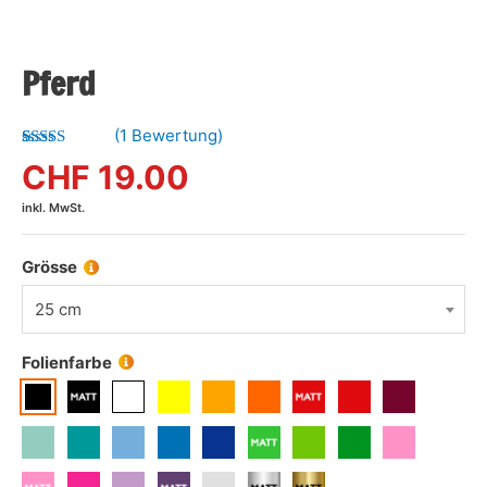
Pferd
(
1
Bewertung)
Bewertet mit
1
CHF
19.00
5.00
von 5,
basierend
inkl. MwSt.
auf
Kundenbewertung
Grösse
25 cm
Folienfarbe