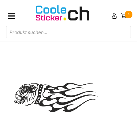
0
Products
search