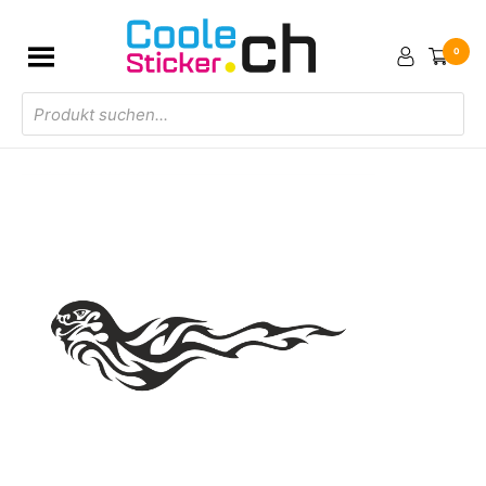
0
Products
search